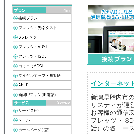
接続プラン
フレッツ・光ネクスト
Bフレッツ
フレッツ・ADSL
フレッツ・ISDL
コミコミADSL
ダイヤルアップ・無制限
インターネッ
Air H"
新潟IPフォン(IP電話)
新潟県胎内市
リスティが運
サービス紹介
お客様の通信環
フレッツ・ISD
メール
話）の各コー
ホームページ開設