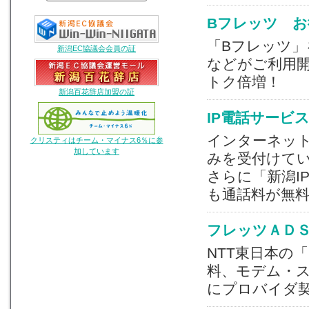
Bフレッツ 
「Bフレッツ」
新潟EC協議会会員の証
などがご利用
トク倍増！
新潟百花辞店加盟の証
IP電話サービ
インターネット
クリスティはチーム・マイナス6％に参
加しています
みを受付けてい
さらに「新潟I
も通話料が無
フレッツＡＤＳ
NTT東日本の
料、モデム・
にプロバイダ