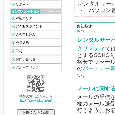
レンタルサー
サポート
ト、パソコン
対応エリア
アクセスポイント
入会申し込み
レンタルサー
会員規約
クリスティ
で
FAQ
とするSOHO
お問い合わせ
格安でリセー
の
パートナー
グループリンク
い。
メールに関す
メールの受信
携帯の方はこちらから
http://www.iplus.jp/m/
様のメール送
行うようにお