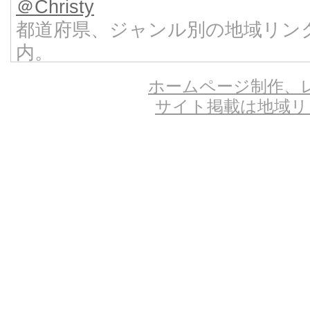
＠Christy
都道府県、ジャンル別の地域リン
内。
クリスティ
ホームページ制作、
ホームページ制作、プロバイダー
サイト掲載は地域リンク
IT企業。
新潟のプロバイダー iPlus
地域密着型のインターネットサー
パソコン出張サポート 街の御用達
インターネット接続、ウイルス対
ート。
ホームページデザインラボ
ホームページ制作からSEO、写